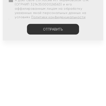
Я даю свое согласие ИП Тишеновской О.А.
(ОГРНИП 321435000026563) и его
аффилированным лицам на обработку
указанных мной персональных данных на
условиях
Политики конфиденциальности
ОТПРАВИТЬ