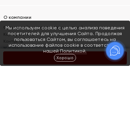
О компании
Франшиза (коммерческая концессия)
Мы используем cookie с целью анализа поведения
посетителей для улучшения Сайта. Продолжая
Карьера в ЯХОНТ
пользоваться Сайтом, вы соглашаетесь на
Контакты
использование файлов cookie в соответствии с
Магазины
нашей
Политикой.
Хорошо
КУПИТЬ
Покупателям
Как определить размер украшения
Киров
Акции
Магазины
Скупка и обмен золота
Отзывы
Электронный подарочный сертификат
Помолвка и свадьба
Правила пользования Электронным
Каталог
подарочным сертификатом «Яхонт»
Новинки
Доставка и оплата
Акции