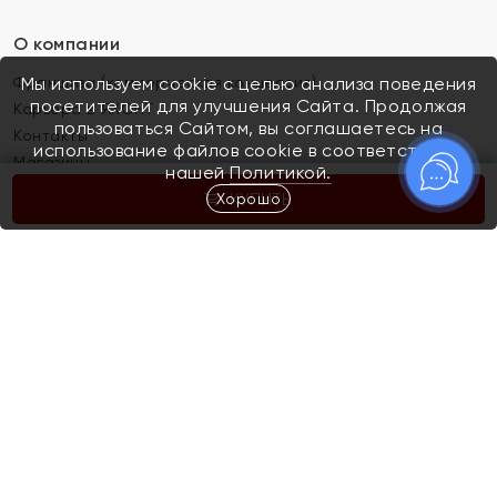
О компании
Франшиза (коммерческая концессия)
Мы используем cookie с целью анализа поведения
посетителей для улучшения Сайта. Продолжая
Карьера в ЯХОНТ
пользоваться Сайтом, вы соглашаетесь на
Контакты
использование файлов cookie в соответствии с
Магазины
нашей
Политикой.
Хорошо
КУПИТЬ
Покупателям
Как определить размер украшения
Киров
Акции
Магазины
Скупка и обмен золота
Отзывы
Электронный подарочный сертификат
Помолвка и свадьба
Правила пользования Электронным
Каталог
подарочным сертификатом «Яхонт»
Новинки
Доставка и оплата
Акции