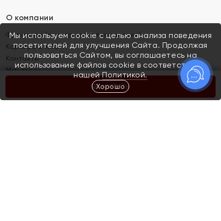
О компании
Франшиза (коммерческая концессия)
Мы используем cookie с целью анализа поведения
посетителей для улучшения Сайта. Продолжая
Карьера в ЯХОНТ
пользоваться Сайтом, вы соглашаетесь на
Контакты
использование файлов cookie в соответствии с
Магазины
нашей
Политикой.
Хорошо
КУПИТЬ
Покупателям
Как определить размер украшения
Киров
Акции
Магазины
Скупка и обмен золота
Отзывы
Электронный подарочный сертификат
Помолвка и свадьба
Правила пользования Электронным
Каталог
подарочным сертификатом «Яхонт»
Новинки
Доставка и оплата
Акции