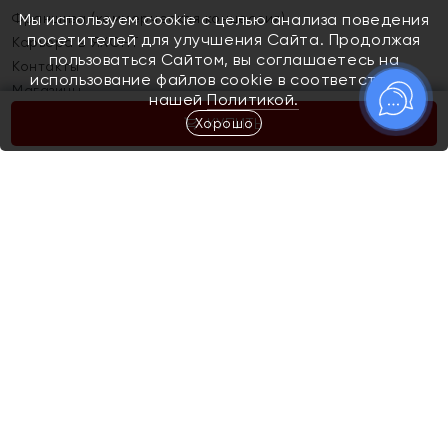
Франшиза (коммерческая концессия)
Мы используем cookie с целью анализа поведения
посетителей для улучшения Сайта. Продолжая
Карьера в ЯХОНТ
пользоваться Сайтом, вы соглашаетесь на
Контакты
использование файлов cookie в соответствии с
Магазины
нашей
Политикой.
Хорошо
КУПИТЬ
Покупателям
Как определить размер украшения
Киров
Акции
Магазины
Скупка и обмен золота
Отзывы
Электронный подарочный сертификат
Помолвка и свадьба
Правила пользования Электронным
Каталог
подарочным сертификатом «Яхонт»
Новинки
Доставка и оплата
Акции
Скупка и обмен золота
Доставка и оплата