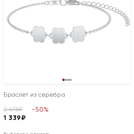
Браслет из серебра
-
50
%
2 678
₽
1 339
₽
Выберите размер: