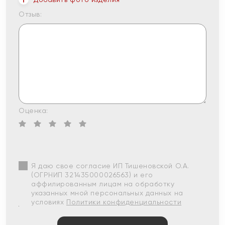
Отзыв:
Оценка:
Я даю свое согласие ИП Тишеновской О.А.
(ОГРНИП 321435000026563) и его
аффилированным лицам на обработку
указанных мной персональных данных на
условиях
Политики конфиденциальности