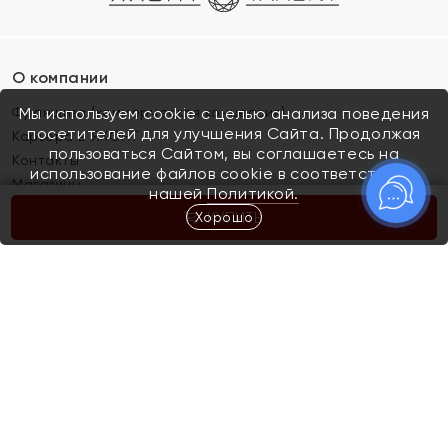
О компании
Франшиза (коммерческая концессия)
Мы используем cookie с целью анализа поведения
посетителей для улучшения Сайта. Продолжая
Карьера в ЯХОНТ
пользоваться Сайтом, вы соглашаетесь на
Контакты
использование файлов cookie в соответствии с
Магазины
нашей
Политикой.
Хорошо
КУПИТЬ
Покупателям
Как определить размер украшения
Киров
Акции
Магазины
Скупка и обмен золота
Отзывы
Электронный подарочный сертификат
Помолвка и свадьба
Правила пользования Электронным
Каталог
подарочным сертификатом «Яхонт»
Новинки