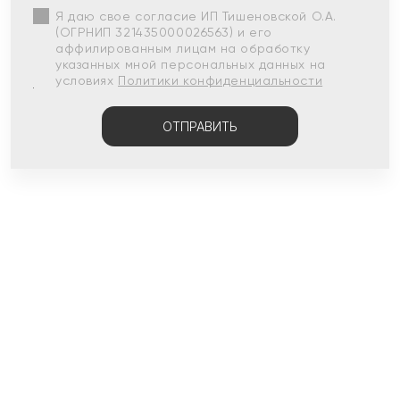
Я даю свое согласие ИП Тишеновской О.А.
(ОГРНИП 321435000026563) и его
аффилированным лицам на обработку
указанных мной персональных данных на
условиях
Политики конфиденциальности
ОТПРАВИТЬ