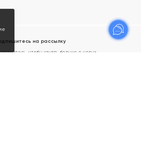
ие
одпишитесь на рассылку
одпишитесь, чтобы узнать больше о новых
оступлениях, новостях и спецпредложениях Яхонт!
Я даю свое согласие ИП Тишеновской О.А.
(ОГРНИП 321435000026563) и его
аффилированным лицам на обработку указанных
мной персональных данных на условиях
Политики