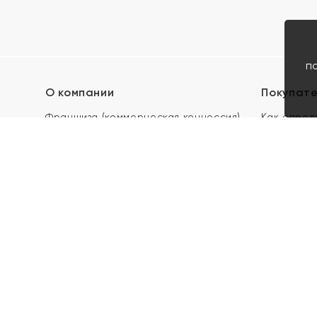
п
О компании
Покупат
Франшиза (коммерческая концессия)
Как опред
Карьера в ЯХОНТ
Акции
Контакты
Скупка и 
Магазины
Отзывы
Электронн
Правила п
подарочны