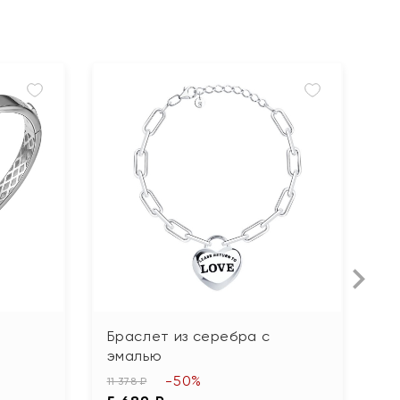
Браслет из серебра с
Б
эмалью
ф
-50%
11 378 ₽
6 