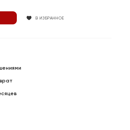
В ИЗБРАННОЕ
шениями
зврат
есяцев