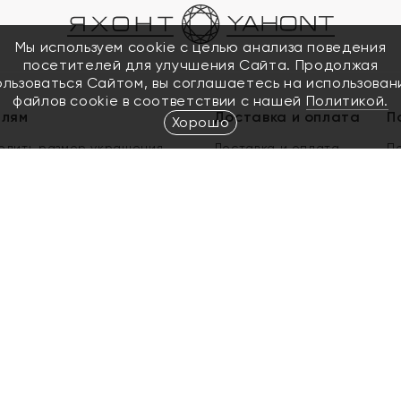
Мы используем cookie с целью анализа поведения
посетителей для улучшения Сайта. Продолжая
ользоваться Сайтом, вы соглашаетесь на использован
файлов cookie в соответствии с нашей
Политикой.
елям
Доставка и оплата
П
Хорошо
елить размер украшения
Доставка и оплата
П
п
обмен золота
ый подарочный сертификат
ользования Электронным
м сертификатом «Яхонт»