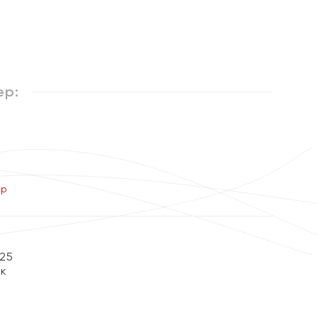
ер:
ер
25
ок