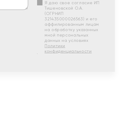
Я даю свое согласие ИП
Тишеновской О.А.
(ОГРНИП
321435000026563) и его
аффилированным лицам
на обработку указанных
мной персональных
данных на условиях
Политики
конфиденциальности