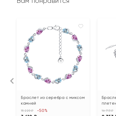
Вам понравится
Браслет из серебра с миксом
Брасл
камней
плетен
-50%
15 220 ₽
16 713 ₽