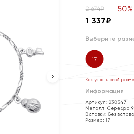
-
50
%
2 674
₽
1 337
₽
Выберите разм
17
Как узнать свой разм
Информация
Артикул: 230547
Металл:
Серебро 9
Вставки:
Без встав
Размер:
17