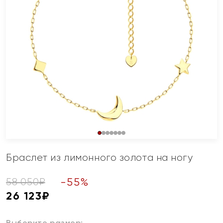
Браслет из лимонного золота на ногу
-
55
%
58 050
₽
26 123
₽
Выберите размер: