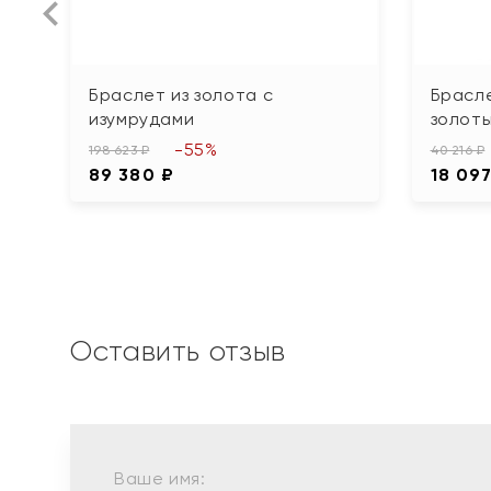
Браслет из золота с
Брасле
изумрудами
золот
-55%
198 623 ₽
40 216 ₽
89 380 ₽
18 097
Оставить отзыв
Ваше имя: