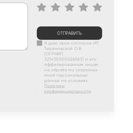
ОТПРАВИТЬ
Я даю свое согласие ИП
Тишеновской О.А.
(ОГРНИП
321435000026563) и его
аффилированным лицам
на обработку указанных
мной персональных
данных на условиях
Политики
конфиденциальности