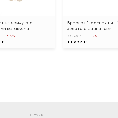
т из жемчуга с
Браслет "красная нить"
ыми вставками
золота с фианитами
-55%
-55%
23 760 ₽
 ₽
10 692 ₽
Отзыв: