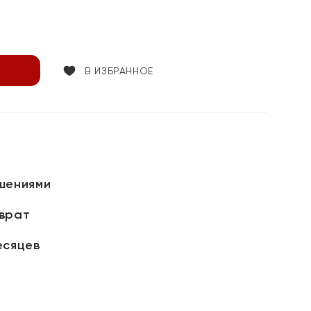
В ИЗБРАННОЕ
шениями
зврат
есяцев