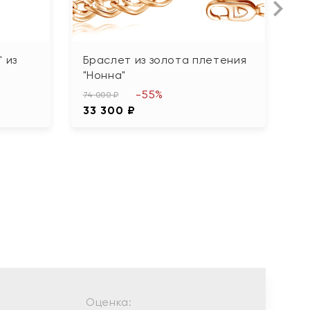
 из
Браслет из золота плетения
Б
"Нонна"
21
-55%
9
74 000 ₽
33 300 ₽
Оценка: