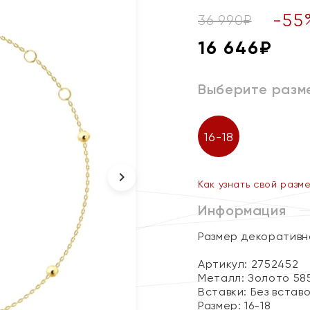
-
55
36 990
₽
16 646
₽
Выберите разм
16-18
Как узнать свой разм
Информация
Размер декоративно
Артикул: 2752452
Металл:
Золото 58
Вставки:
Без встав
Размер:
16-18