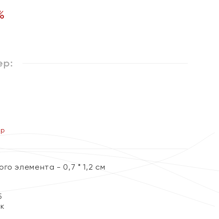
%
ер:
ер
го элемента - 0,7 * 1,2 см
5
ок