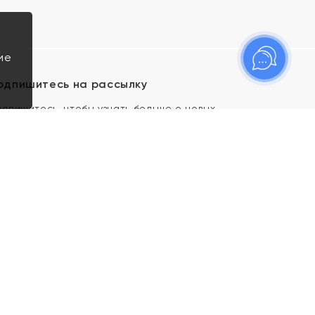
ие
одпишитесь на рассылку
одпишитесь, чтобы узнать больше о новых
оступлениях, новостях и спецпредложениях Яхонт!
Я даю свое согласие ИП Тишеновской О.А.
(ОГРНИП 321435000026563) и его
аффилированным лицам на обработку указанных
мной персональных данных на условиях
Политики
конфиденциальности