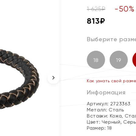
-
50
%
1 625
₽
813
₽
Выберите разм
18
19
Как узнать свой разм
Информация
Артикул: 2723363
Металл:
Сталь
Вставки:
Кожа, Ста
Цвет:
Черный, Сер
Размер:
18