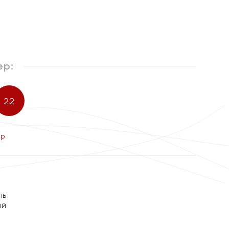
ер:
22
ер
ль
ый