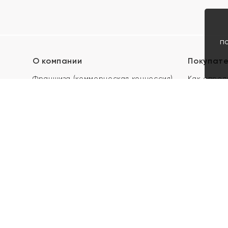
п
О компании
Покупат
Франшиза (коммерческая концессия)
Как опред
Карьера в ЯХОНТ
Акции
Контакты
Скупка и 
Магазины
Отзывы
Электронн
Правила п
подарочны