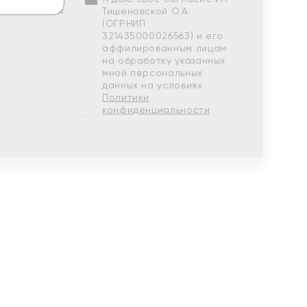
Тишеновской О.А.
(ОГРНИП
321435000026563) и его
аффилированным лицам
на обработку указанных
мной персональных
данных на условиях
Политики
конфиденциальности