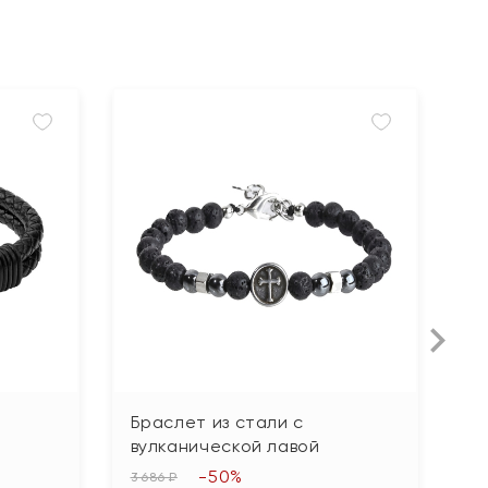
Браслет из стали с
Б
вулканической лавой
в
-50%
3 686 ₽
2 