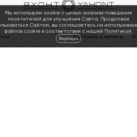
Мы используем cookie с целью анализа поведения
посетителей для улучшения Сайта. Продолжая
ользоваться Сайтом, вы соглашаетесь на использован
файлов cookie в соответствии с нашей
Политикой.
елям
Доставка и оплата
П
Хорошо
елить размер украшения
Доставка и оплата
П
п
обмен золота
ый подарочный сертификат
ользования Электронным
м сертификатом «Яхонт»