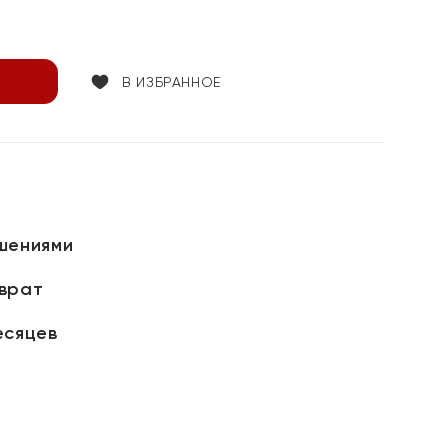
В ИЗБРАННОЕ
шениями
зврат
есяцев