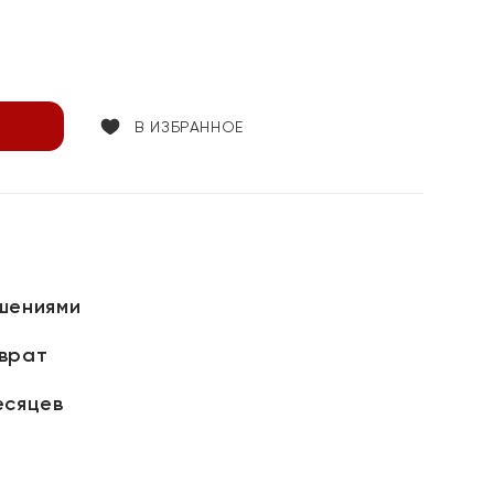
В ИЗБРАННОЕ
шениями
зврат
есяцев