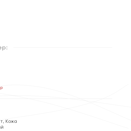
%
ер:
ер
т, Кожа
ый