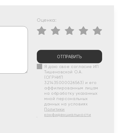
Оценка:
ОТПРАВИТЬ
Я даю свое согласие ИП
Тишеновской О.А.
(ОГРНИП
321435000026563) и его
аффилированным лицам
на обработку указанных
мной персональных
данных на условиях
Политики
конфиденциальности