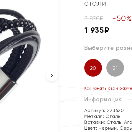
стали
-
50
3 870
₽
1 935
₽
Выберите разм
20
21
Как узнать свой разм
Информация
Артикул: 223620
Металл:
Сталь
Вставки:
Сталь, Ага
Цвет:
Черный, Сер