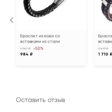
Браслет из кожи со
Брасле
вставками из стали
вставк
-50%
1 967 ₽
3 419 ₽
984 ₽
1 710 
Оставить отзыв