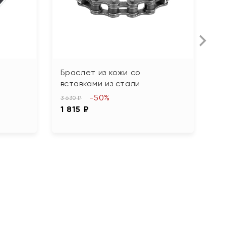
Браслет из кожи со
Б
вставками из стали
в
-50%
3 630 ₽
1 
1 815 ₽
9