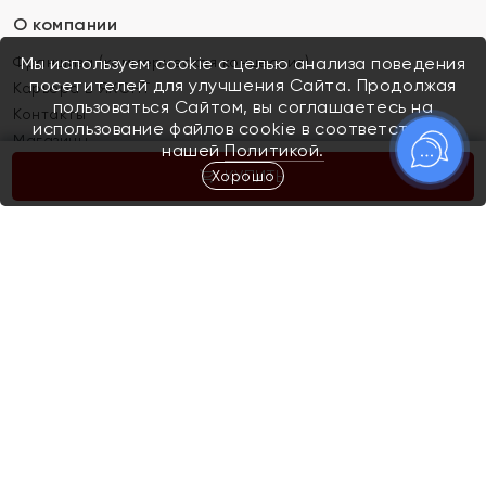
О компании
Франшиза (коммерческая концессия)
Мы используем cookie с целью анализа поведения
посетителей для улучшения Сайта. Продолжая
Карьера в ЯХОНТ
пользоваться Сайтом, вы соглашаетесь на
Контакты
использование файлов cookie в соответствии с
Магазины
нашей
Политикой.
Хорошо
КУПИТЬ
Покупателям
Как определить размер украшения
Киров
Акции
Магазины
Скупка и обмен золота
Отзывы
Электронный подарочный сертификат
Помолвка и свадьба
Правила пользования Электронным
Каталог
подарочным сертификатом «Яхонт»
Новинки
Доставка и оплата
Акции
Скупка и обмен золота
Доставка и оплата