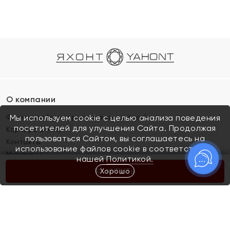
О компании
Франшиза (коммерческая концессия)
Мы используем cookie с целью анализа поведения
посетителей для улучшения Сайта. Продолжая
Карьера в ЯХОНТ
пользоваться Сайтом, вы соглашаетесь на
Контакты
использование файлов cookie в соответствии с
Магазины
нашей
Политикой.
Хорошо
КУПИТЬ
Покупателям
Как определить размер украшения
Киров
Акции
Магазины
Скупка и обмен золота