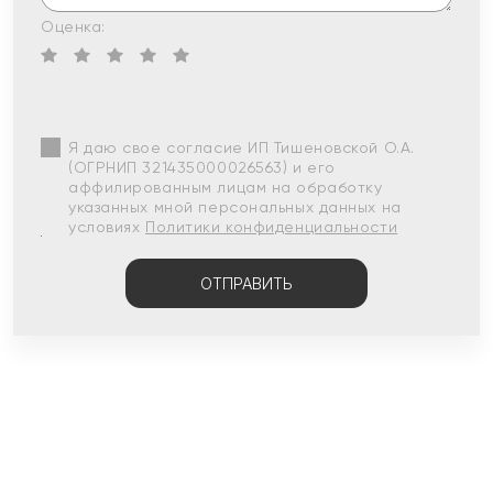
Оценка:
Я даю свое согласие ИП Тишеновской О.А.
(ОГРНИП 321435000026563) и его
аффилированным лицам на обработку
указанных мной персональных данных на
условиях
Политики конфиденциальности
ОТПРАВИТЬ