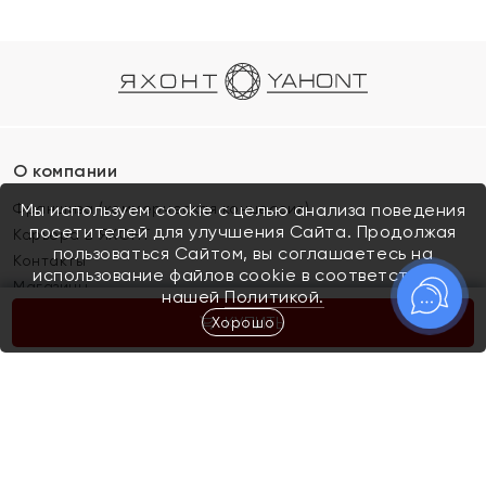
О компании
Франшиза (коммерческая концессия)
Мы используем cookie с целью анализа поведения
посетителей для улучшения Сайта. Продолжая
Карьера в ЯХОНТ
пользоваться Сайтом, вы соглашаетесь на
Контакты
использование файлов cookie в соответствии с
Магазины
нашей
Политикой.
Хорошо
КУПИТЬ
Покупателям
Как определить размер украшения
Киров
Акции
Магазины
Скупка и обмен золота
Отзывы
Электронный подарочный сертификат