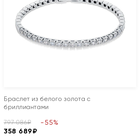
Браслет из белого золота с
бриллиантами
-
55
%
797 086
₽
358 689
₽