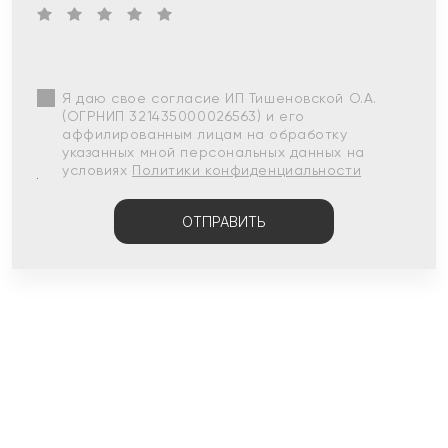
Я даю свое согласие ИП Тишеновской О.А.
(ОГРНИП 321435000026563) и его
аффилированным лицам на обработку
указанных мной персональных данных на
условиях
Политики конфиденциальности
ОТПРАВИТЬ