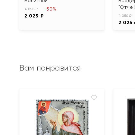
молитвой
Вседе
"Отче
-50%
4 050 ₽
2 025 ₽
4 050 ₽
2 025
Вам понравится