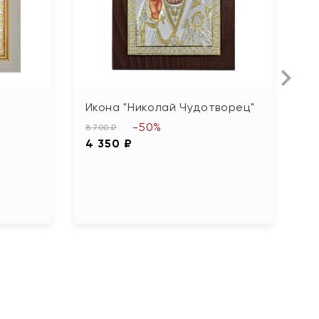
Икона "Николай Чудотворец"
Д
"
-50%
8 700 ₽
4 350 ₽
3 
1