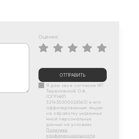
Оценка:
ОТПРАВИТЬ
Я даю свое согласие ИП
Тишеновской О.А.
(ОГРНИП
321435000026563) и его
аффилированным лицам
на обработку указанных
мной персональных
данных на условиях
Политики
конфиденциальности