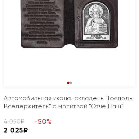
Автомобильная икона-складень "Господь
Вседержитель" с молитвой "Отче Наш"
-
50
%
4 050
₽
2 025
₽