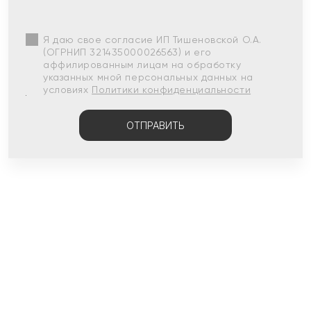
Я даю свое согласие ИП Тишеновской О.А.
(ОГРНИП 321435000026563) и его
аффилированным лицам на обработку
указанных мной персональных данных на
условиях
Политики конфиденциальности
ОТПРАВИТЬ