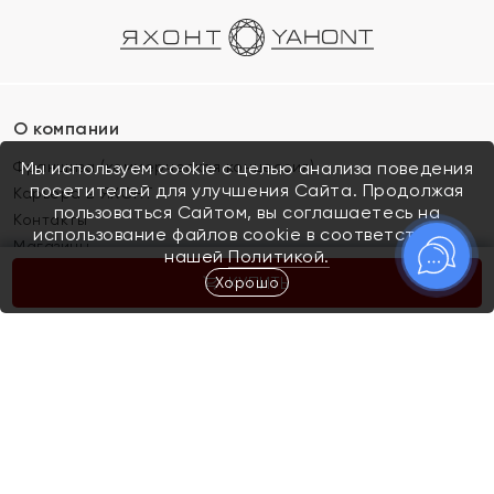
О компании
Франшиза (коммерческая концессия)
Мы используем cookie с целью анализа поведения
посетителей для улучшения Сайта. Продолжая
Карьера в ЯХОНТ
пользоваться Сайтом, вы соглашаетесь на
Контакты
использование файлов cookie в соответствии с
Магазины
нашей
Политикой.
Хорошо
КУПИТЬ
Покупателям
Как определить размер украшения
Киров
Акции
Магазины
Скупка и обмен золота
Отзывы
Электронный подарочный сертификат
Помолвка и свадьба
Правила пользования Электронным
Каталог
подарочным сертификатом «Яхонт»