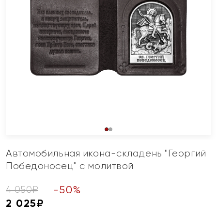
Автомобильная икона-складень "Георгий
Победоносец" с молитвой
-
50
%
4 050
₽
2 025
₽