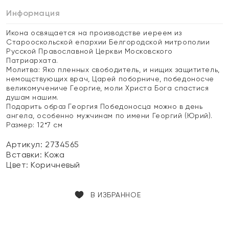
Информация
Икона освящается на производстве иереем из
Старооскольской епархии Белгородской митрополии
Русской Православной Церкви Московского
Патриархата.
Молитва: Яко пленных свободитель, и нищих защититель,
немощствующих врач, Царей поборниче, победоносче
великомучениче Георгие, моли Христа Бога спастися
душам нашим.
Подарить образ Георгия Победоносца можно в день
ангела, особенно мужчинам по имени Георгий (Юрий).
Размер: 12*7 см
Артикул: 2734565
Вставки:
Кожа
Цвет:
Коричневый
В ИЗБРАННОЕ