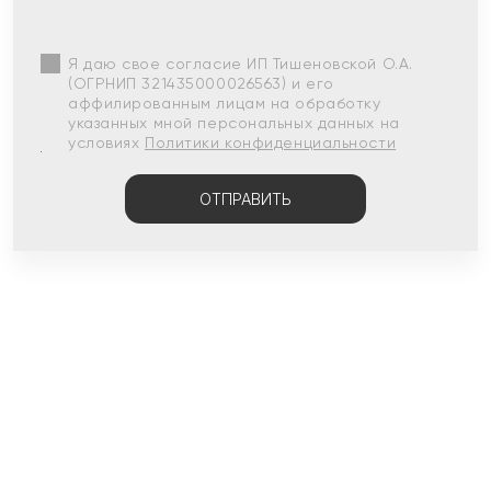
Я даю свое согласие ИП Тишеновской О.А.
(ОГРНИП 321435000026563) и его
аффилированным лицам на обработку
указанных мной персональных данных на
условиях
Политики конфиденциальности
ОТПРАВИТЬ