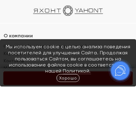
О компании
Франшиза (коммерческая концессия)
Мы используем cookie с целью анализа поведения
посетителей для улучшения Сайта. Продолжая
Карьера в ЯХОНТ
пользоваться Сайтом, вы соглашаетесь на
Контакты
использование файлов cookie в соответствии с
Магазины
нашей
Политикой.
Хорошо
КУПИТЬ
Покупателям
Как определить размер украшения
Киров
Акции
Магазины
Скупка и обмен золота
Отзывы
Электронный подарочный сертификат
Помолвка и свадьба
Правила пользования Электронным
Каталог
подарочным сертификатом «Яхонт»