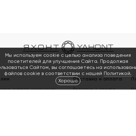
Мы используем cookie с целью анализа поведения
посетителей для улучшения Сайта. Продолжая
ользоваться Сайтом, вы соглашаетесь на использован
файлов cookie в соответствии с нашей
Политикой.
елям
Доставка и оплата
П
Хорошо
елить размер украшения
Доставка и оплата
П
п
обмен золота
ый подарочный сертификат
ользования Электронным
м сертификатом «Яхонт»