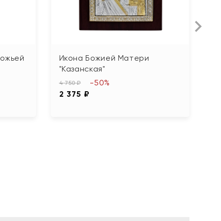
Божьей
Икона Божией Матери
И
"Казанская"
"
"
-50%
4 750 ₽
2 375 ₽
5 1
2