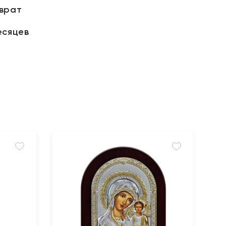
зврат
есяцев