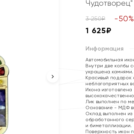
Чудотворец"
-
50
3 250
₽
1 625
₽
Информация
Автомобильная ико
Внутри две колбы с
украшена камнями.
Красивый подарок 
неблагоприятных в
Икона изготовлена
высококачественно
Лик выполнен по м
Основание - МДФ в
Оклад выполнен из
обработанного сер
и биметаллизации.
Поверхность икон 