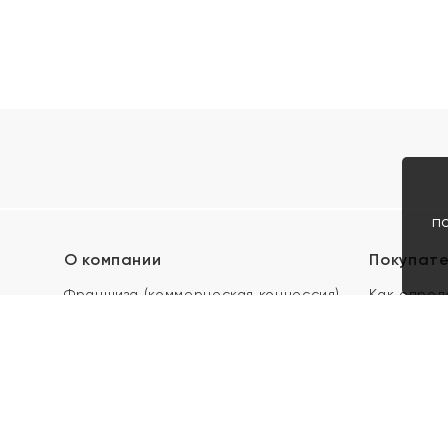
п
О компании
Покупат
Франшиза (коммерческая концессия)
Как опред
Карьера в ЯХОНТ
Акции
Контакты
Скупка и 
Магазины
Отзывы
Электронн
Правила п
подарочны