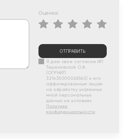
Оценка:
ОТПРАВИТЬ
Я даю свое согласие ИП
Тишеновской О.А.
(ОГРНИП
321435000026563) и его
аффилированным лицам
на обработку указанных
мной персональных
данных на условиях
Политики
конфиденциальности