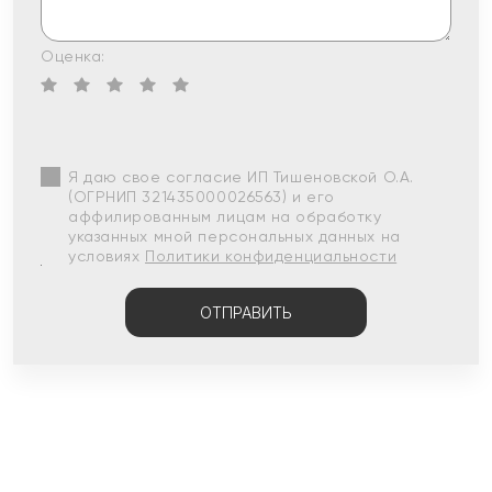
Оценка:
Я даю свое согласие ИП Тишеновской О.А.
(ОГРНИП 321435000026563) и его
аффилированным лицам на обработку
указанных мной персональных данных на
условиях
Политики конфиденциальности
ОТПРАВИТЬ