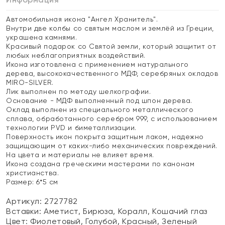
Автомобильная икона "Ангел Хранитель".
Внутри две колбы со святым маслом и землёй из Греции,
украшена камнями.
Красивый подарок со Святой земли, который защитит от
любых неблагоприятных воздействий.
Икона изготовлена с применением натурального
дерева, высококачественного МДФ, серебряных окладов
MIRO-SILVER.
Лик выполнен по методу шелкографии.
Основание - МДФ выполненный под шпон дерева.
Оклад выполнен из специального металлического
сплава, обработанного серебром 999, с использованием
технологии PVD и биметаллизации.
Поверхность икон покрыта защитным лаком, надежно
защищающим от каких-либо механических повреждений.
На цвета и материалы не влияет время.
Икона создана греческими мастерами по канонам
христианства.
Размер: 6*5 см
Артикул: 2727782
Вставки:
Аметист, Бирюза, Коралл, Кошачий глаз
Цвет:
Фиолетовый, Голубой, Красный, Зеленый