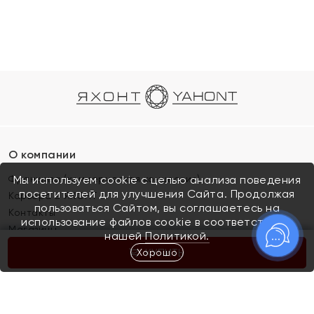
О компании
Франшиза (коммерческая концессия)
Мы используем cookie с целью анализа поведения
посетителей для улучшения Сайта. Продолжая
Карьера в ЯХОНТ
пользоваться Сайтом, вы соглашаетесь на
Контакты
использование файлов cookie в соответствии с
Магазины
нашей
Политикой.
Хорошо
КУПИТЬ
Покупателям
Как определить размер украшения
Киров
Акции