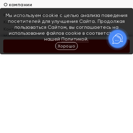
О компании
Франшиза (коммерческая концессия)
Мы используем cookie с целью анализа поведения
посетителей для улучшения Сайта. Продолжая
Карьера в ЯХОНТ
пользоваться Сайтом, вы соглашаетесь на
Контакты
использование файлов cookie в соответствии с
Магазины
нашей
Политикой.
Хорошо
КУПИТЬ
Покупателям
Как определить размер украшения
Киров
Акции
Магазины
Скупка и обмен золота
Отзывы
Электронный подарочный сертификат
Помолвка и свадьба
Правила пользования Электронным
Каталог
подарочным сертификатом «Яхонт»
Новинки
Доставка и оплата
Акции
Скупка и обмен золота
Доставка и оплата