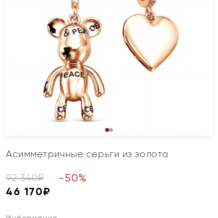
Асимметричные серьги из золота
-
50
%
92 340
₽
46 170
₽
Информация