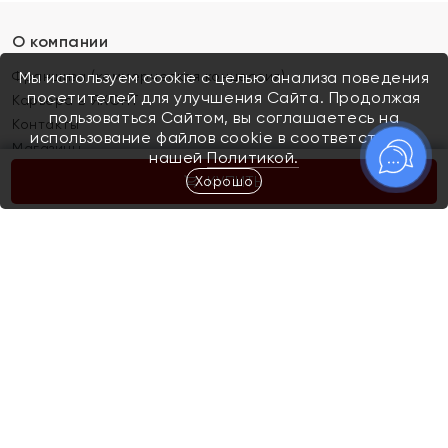
О компании
Франшиза (коммерческая концессия)
Мы используем cookie с целью анализа поведения
посетителей для улучшения Сайта. Продолжая
Карьера в ЯХОНТ
пользоваться Сайтом, вы соглашаетесь на
Контакты
использование файлов cookie в соответствии с
Магазины
нашей
Политикой.
Хорошо
КУПИТЬ
Покупателям
Как определить размер украшения
Киров
Акции
Магазины
Скупка и обмен золота
Отзывы
Электронный подарочный сертификат
Помолвка и свадьба
Правила пользования Электронным
Каталог
подарочным сертификатом «Яхонт»
Новинки
Доставка и оплата
Акции