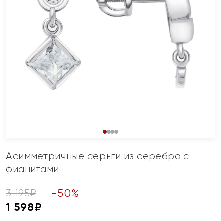
Асимметричные серьги из серебра с
фианитами
-
50
%
3 195
₽
1 598
₽