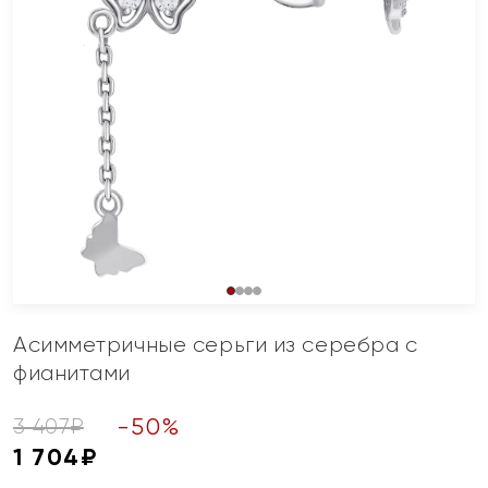
Асимметричные серьги из серебра с
фианитами
-
50
%
3 407
₽
1 704
₽