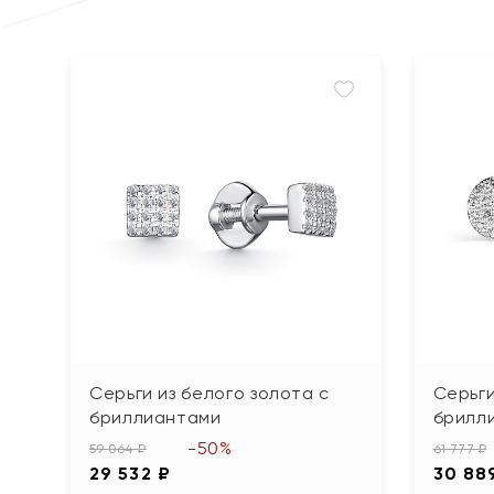
Серьги из белого золота с
Серьги
бриллиантами
брилл
-50%
59 064 ₽
61 777 ₽
29 532 ₽
30 88