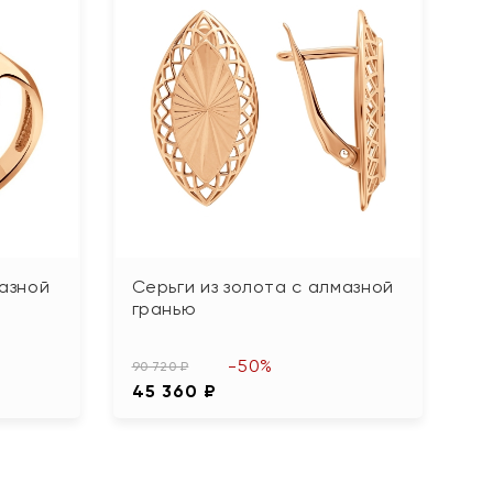
мазной
Серьги из золота с алмазной
гранью
-50%
90 720 ₽
45 360 ₽