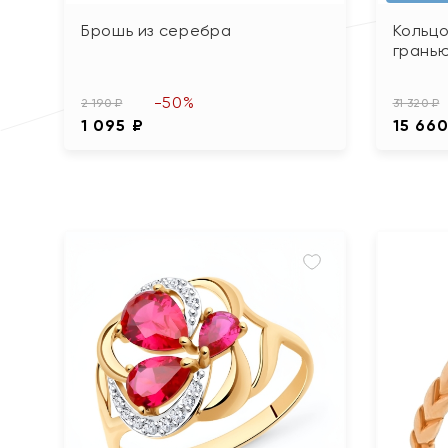
Брошь из серебра
Кольцо
грань
-50%
2 190 ₽
31 320 ₽
1 095 ₽
15 660