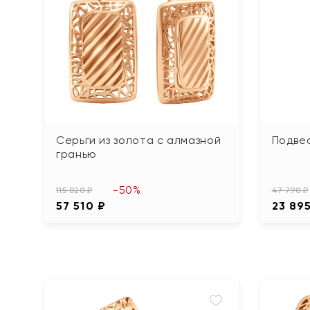
Серьги из золота с алмазной
Подвес
гранью
-50%
115 020 ₽
47 790 ₽
57 510 ₽
23 89