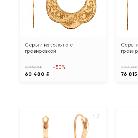
Серьги из золота с
Серьги
гравировкой
грави
-50%
120 960 ₽
153 630 ₽
60 480 ₽
76 815