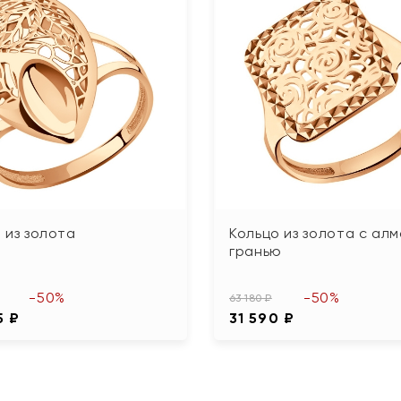
 из золота
Кольцо из золота с ал
гранью
-50%
-50%
63 180 ₽
5 ₽
31 590 ₽