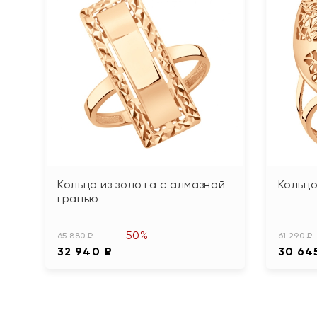
Кольцо из золота с алмазной
Кольцо
гранью
-50%
65 880 ₽
61 290 ₽
32 940 ₽
30 64